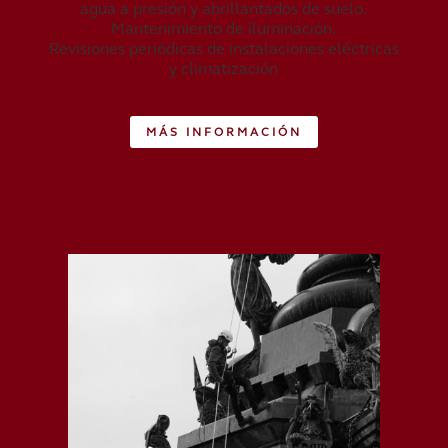
agua a presión y abrillantados de suelo.
Mantenimiento de iluminación.
Revisiones periódicas de instalaciones eléctricas
y climatización
MÁS INFORMACIÓN
TRABAJOS
VERTICALES