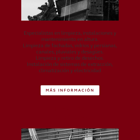
Especialistas en limpieza, instalaciones y
mantenimiento en altura.
Limpieza de fachadas, vidrios y persianas,
canales, pluviales y desagües.
Limpieza y retiro de desechos.
Instalación de sistemas de extracción,
climatización y electricidad
MÁS INFORMACIÓN
LIMPIEZA
PROFESIONAL