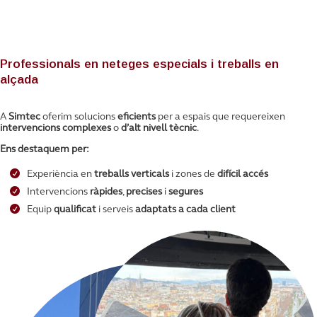
SIMTEC
Professionals en neteges especials i treballs en
alçada
A
Simtec
oferim solucions
eficients
per a espais que requereixen
intervencions complexes
o
d’alt nivell tècnic
.
Ens destaquem per:
Experiència en
treballs verticals
i zones de
difícil accés
Intervencions
ràpides
,
precises
i
segures
Equip
qualificat
i serveis
adaptats
a cada client