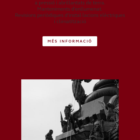
a pressió i abrillantats de terra.
Manteniments d’enllumenat.
Revisions periòdiques d’instal·lacions elèctriques
i climatització
MÉS INFORMACIÓ
TREBALLS
VERTICALS