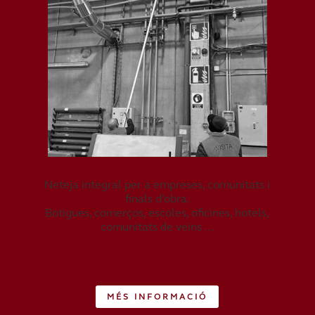
Neteja integral per a empreses, comunitats i
finals d’obra.
Botigues, comerços, escoles, oficines, hotels,
comunitats de veïns …
MÉS INFORMACIÓ