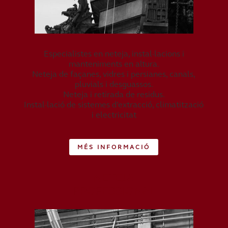
Especialistes en neteja, instal·lacions i
manteniments en altura.
Neteja de façanes, vidres i persianes, canals,
pluvials i desguassos.
Neteja i retirada de residus.
Instal·lació de sistemes d’extracció, climatització
i electricitat
MÉS INFORMACIÓ
NETEJA
PROFESSIONAL